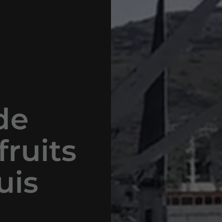
de
fruits
uis