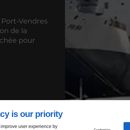
e Port-Vendres
on de la
êchée pour
cy is our priority
 improve user experience by