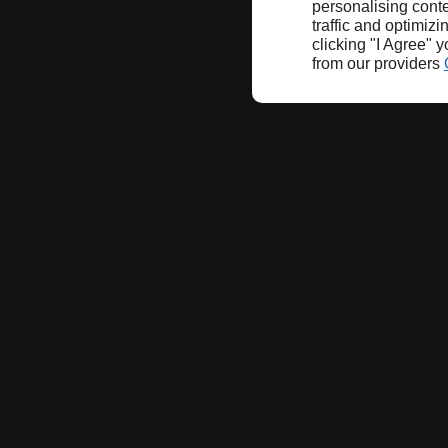
personalising conte
traffic and optimizi
clicking "I Agree" 
from our providers