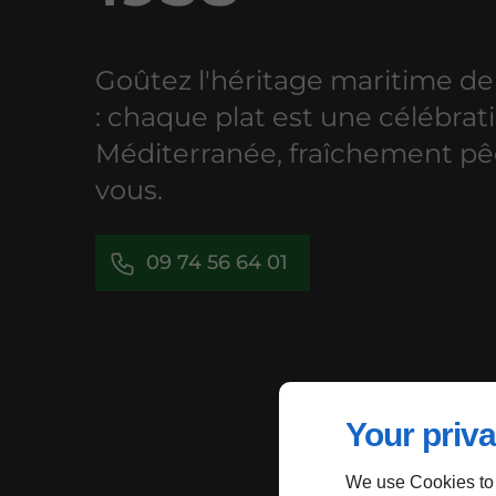
Goûtez l'héritage maritime d
: chaque plat est une célébrati
Méditerranée, fraîchement p
vous.
09 74 56 64 01
Your priva
We use Cookies to