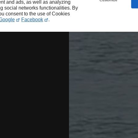
Customize
nt and ads, as well as analyzing
ng social networks functionalities. By
you consent to the use of Cookies
Google
Facebook
.