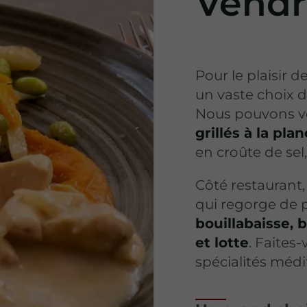
Vendr
Pour le plaisir 
un vaste choix 
Nous pouvons vo
grillés à la pla
en croûte de sel,
Côté restaurant
qui regorge de p
bouillabaisse,
et lotte
. Faites
spécialités méd