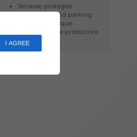
Terrasse protégée
Près d'un grand parking
Vue panoramique
Face à la digue protectrice
I AGREE