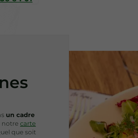
anes
ns
un cadre
 notre
carte
uel que soit