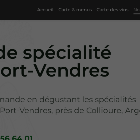
Accueil
Carte & menus
Carte des vins
No
e spécialité
Port-Vendres
ande en dégustant les spécialités
ort-Vendres, près de Collioure, Arg
 56 64 01