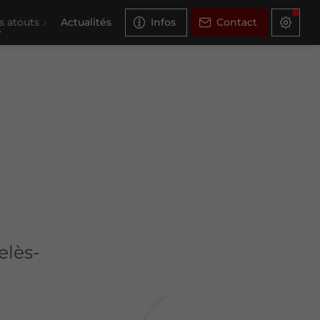
s atouts
Actualités
Infos
Contact
elès-