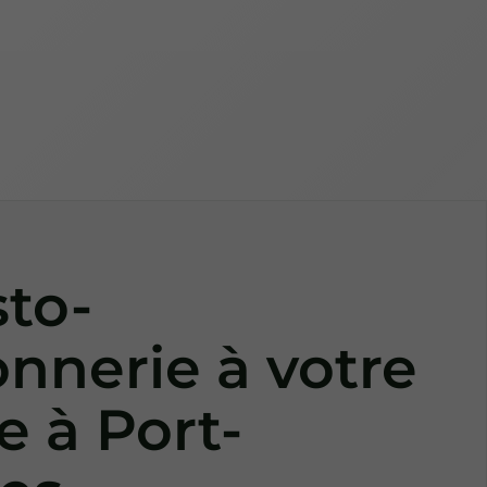
sto-
onnerie à votre
e à Port-