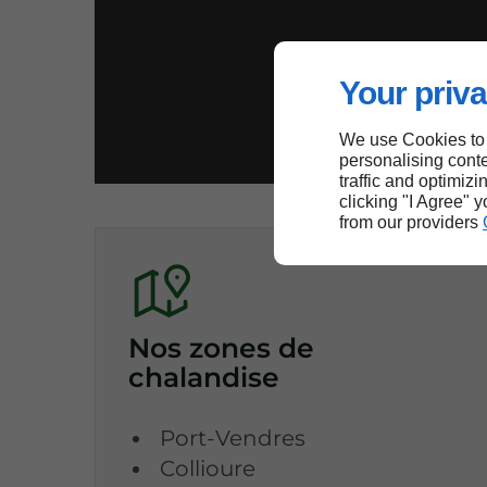
Your priva
We use Cookies to
personalising conte
traffic and optimizi
clicking "I Agree" 
from our providers
Nos zones de
chalandise
Port-Vendres
Collioure