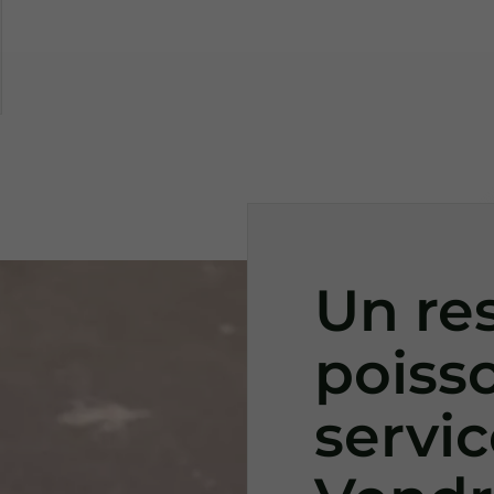
Un re
poiss
servic