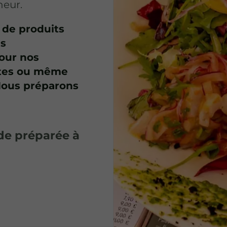
heur.
 de produits
es
pour nos
stes ou même
 Nous préparons
de préparée à