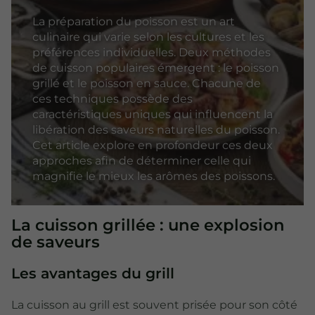
La préparation du poisson est un art
culinaire qui varie selon les cultures et les
préférences individuelles. Deux méthodes
de cuisson populaires émergent : le poisson
grillé et le poisson en sauce. Chacune de
ces techniques possède des
caractéristiques uniques qui influencent la
libération des saveurs naturelles du poisson.
Cet article explore en profondeur ces deux
approches afin de déterminer celle qui
magnifie le mieux les arômes des poissons.
La cuisson grillée : une explosion
de saveurs
Les avantages du grill
La cuisson au grill est souvent prisée pour son côté