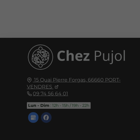
15 Quai Pierre Forgas,
66660
PORT-
VENDRES
09 74 56 64 01
Lun - Dim
: 12h - 15h / 19h - 22h