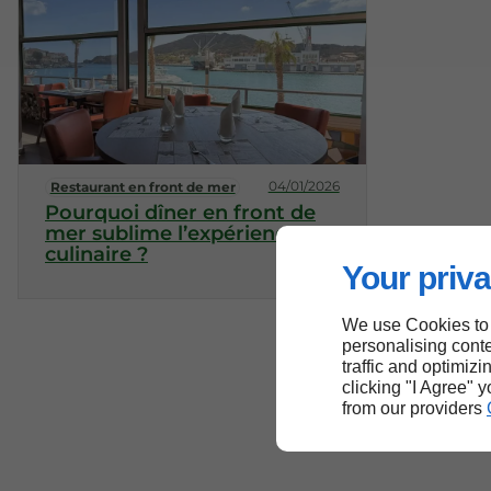
04/01/2026
Restaurant en front de mer
Pourquoi dîner en front de
mer sublime l’expérience
culinaire ?
Your priva
We use Cookies to
personalising conte
traffic and optimizi
clicking "I Agree" 
from our providers