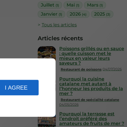
Juillet
Mai
Mars
(1)
(1)
(1)
Janvier
2026
2025
(1)
(4)
(3)
Tous les articles
Articles récents
Poissons grillés ou en sauce
: quelle cuisson met le
mieux en valeur leurs
saveurs ?
04/07/2026
Restaurant de poissons
Pourquoi la cuisine
catalane met autant à
I AGREE
l’honneur les produits de la
mer ?
Restaurant de spécialité catalane
04/05/2026
Pourquoi la terrasse est
l’endroit préféré des
amateurs de fruits de mer ?